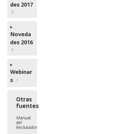
des 2017
8
Noveda
des 2016
6
Webinar
s
7
Otras
fuentes
Manual
del
Reclutador