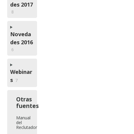
des 2017
8
Noveda
des 2016
6
Webinar
s
7
Otras
fuentes
Manual
del
Reclutador