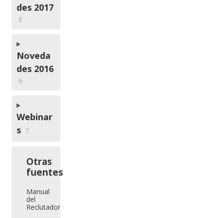
des 2017
8
Noveda
des 2016
6
Webinar
s
7
Otras
fuentes
Manual
del
Reclutador