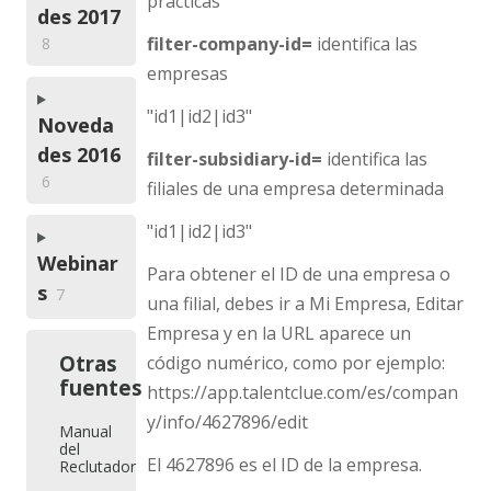
prácticas
des 2017
filter-company-id=
identifica las
8
empresas
"id1|id2|id3"
Noveda
des 2016
filter-subsidiary-id=
identifica las
6
filiales de una empresa determinada
"id1|id2|id3"
Webinar
Para obtener el ID de una empresa o
s
7
una filial, debes ir a Mi Empresa, Editar
Empresa y en la URL aparece un
Otras
código numérico, como por ejemplo:
fuentes
https://app.talentclue.com/es/compan
y/info/4627896/edit
Manual
del
El 4627896 es el ID de la empresa.
Reclutador