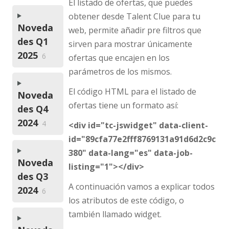
El listado de ofertas, que puedes
obtener desde Talent Clue para tu
Noveda
web, permite añadir pre filtros que
des Q1
sirven para mostrar únicamente
2025
6
ofertas que encajen en los
parámetros de los mismos.
El código HTML para el listado de
Noveda
ofertas tiene un formato así:
des Q4
2024
4
<div id="tc-jswidget" data-client-
id="89cfa77e2fff8769131a91d6d2c9c
380" data-lang="es" data-job-
Noveda
listing="1"></div>
des Q3
A continuación vamos a explicar todos
2024
6
los atributos de este código, o
también llamado widget.