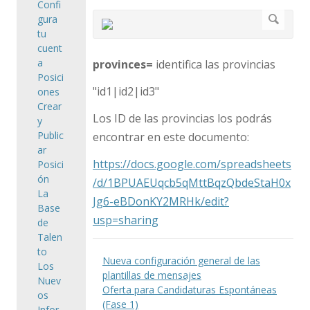
Confi
gura
tu
cuent
a
provinces=
identifica las provincias
Posici
"id1|id2|id3"
ones
Crear
Los ID de las provincias los podrás
y
Public
encontrar en este documento:
ar
https://docs.google.com/spreadsheets
Posici
ón
/d/1BPUAEUqcb5qMttBqzQbdeStaH0x
La
Jg6-eBDonKY2MRHk/edit?
Base
usp=sharing
de
Talen
to
Nueva configuración general de las
Los
plantillas de mensajes
Nuev
Oferta para Candidaturas Espontáneas
os
(Fase 1)
Infor