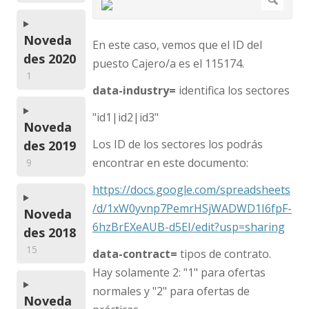
Noveda
En este caso, vemos que el ID del
des 2020
puesto Cajero/a es el 115174.
1
data-industry=
identifica los sectores
"id1|id2|id3"
Noveda
Los ID de los sectores los podrás
des 2019
encontrar en este documento:
9
https://docs.google.com/spreadsheets
/d/1xW0yvnp7PemrHSjWADWD1I6fpF-
Noveda
6hzBrEXeAUB-d5EI/edit?usp=sharing
des 2018
15
data-contract=
tipos de contrato.
Hay solamente 2: "1" para ofertas
normales y "2" para ofertas de
Noveda