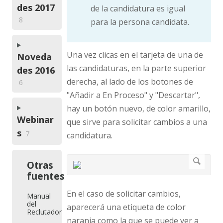
des 2017
de la candidatura es igual
8
para la persona candidata.
Una vez clicas en el tarjeta de una de
Noveda
las candidaturas, en la parte superior
des 2016
derecha, al lado de los botones de
6
"Añadir a En Proceso" y "Descartar",
hay un botón nuevo, de color amarillo,
Webinar
que sirve para solicitar cambios a una
s
7
candidatura.
Otras
fuentes
En el caso de solicitar cambios,
Manual
del
aparecerá una etiqueta de color
Reclutador
naranja como la que se puede ver a