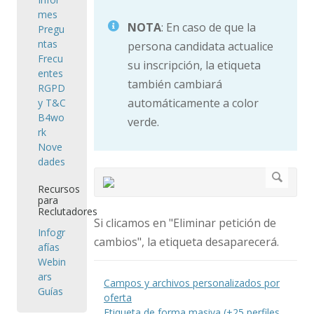
mes
NOTA
: En caso de que la
Pregu
ntas
persona candidata actualice
Frecu
su inscripción, la etiqueta
entes
también cambiará
RGPD
automáticamente a color
y T&C
B4wo
verde.
rk
Nove
dades
Recursos
para
Reclutadores
Si clicamos en "Eliminar petición de
Infogr
cambios", la etiqueta desaparecerá.
afías
Webin
ars
Campos y archivos personalizados por
Guías
oferta
Etiqueta de forma masiva (+25 perfiles