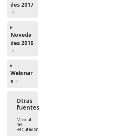
des 2017
8
Noveda
des 2016
6
Webinar
s
7
Otras
fuentes
Manual
del
Reclutador