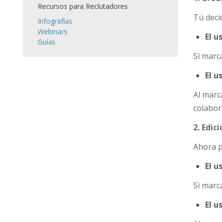
Recursos para Reclutadores
Tú deci
Infografías
Webinars
El u
Guías
Si marc
El u
Al marc
colabor
2. Edic
Ahora p
El u
Si marc
El u