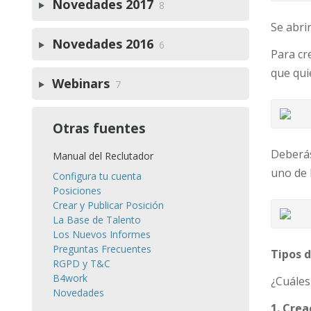
Novedades 2017
8
Se abri
Novedades 2016
6
Para cr
que qui
Webinars
7
Otras fuentes
Deberás
Manual del Reclutador
uno de 
Configura tu cuenta
Posiciones
Crear y Publicar Posición
La Base de Talento
Los Nuevos Informes
Preguntas Frecuentes
Tipos 
RGPD y T&C
B4work
¿Cuáles
Novedades
1. Crea