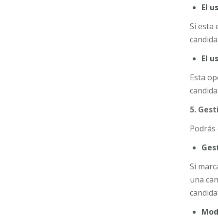
El u
Si esta
candida
El u
Esta op
candidat
5. Gest
Podrás 
Gest
Si marc
una can
candida
Mod