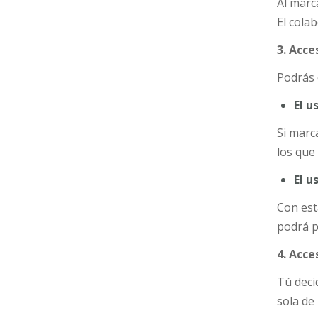
Al marc
El cola
3. Acce
Podrás 
El u
Si marc
los que
El u
Con est
podrá p
4. Acce
Tú deci
sola de 