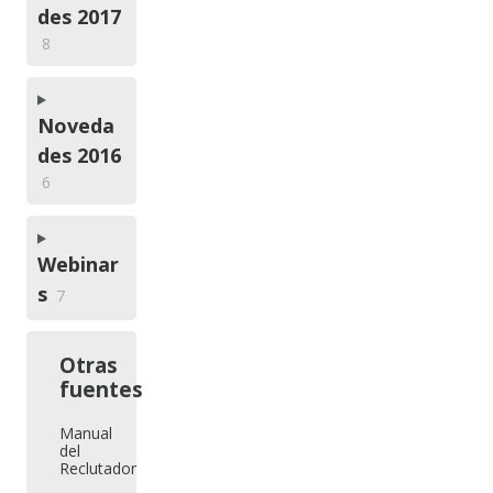
des 2017
8
Noveda
des 2016
6
Webinar
s
7
Otras
fuentes
Manual
del
Reclutador