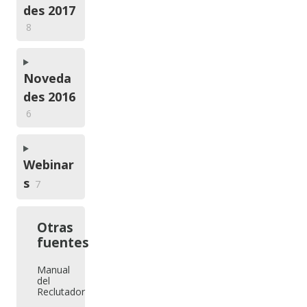
des 2017
8
Noveda
des 2016
6
Webinar
s
7
Otras
fuentes
Manual
del
Reclutador