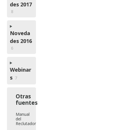
des 2017
8
Noveda
des 2016
6
Webinar
s
7
Otras
fuentes
Manual
del
Reclutador