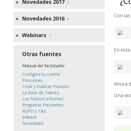
¿Có
Novedades 2017
8
Con las
Novedades 2016
6
Webinars
7
En esta
Otras fuentes
Manual del Reclutador
Configura tu cuenta
Posiciones
Ahora d
Crear y Publicar Posición
La Base de Talento
Una vez
Los Nuevos Informes
Preguntas Frecuentes
RGPD y T&C
B4work
Novedades