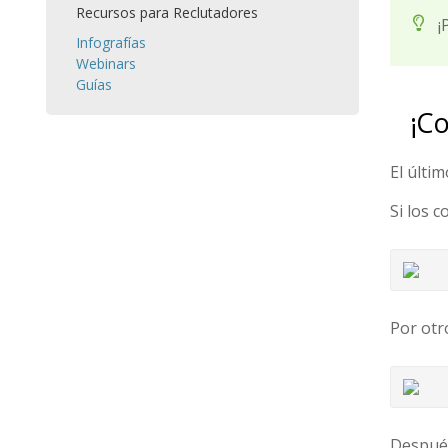
Recursos para Reclutadores
¡
Infografías
Webinars
Guías
¡C
El últi
Si los 
Por otr
Después