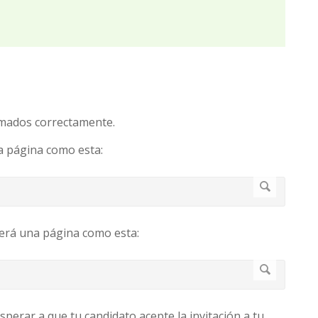
ormados correctamente.
a página como esta:
cerá una página como esta:
perar a que tu candidato acepte la invitación a tu