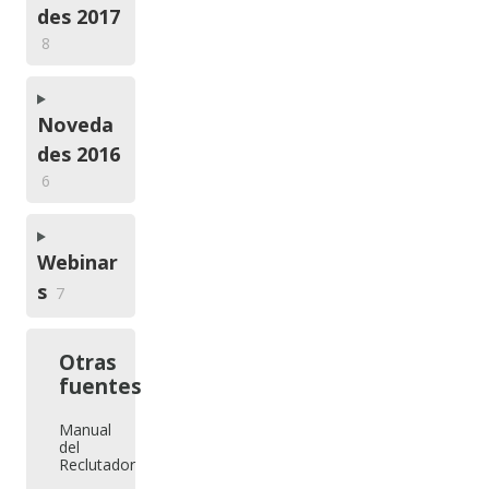
des 2017
8
Noveda
des 2016
6
Webinar
s
7
Otras
fuentes
Manual
del
Reclutador